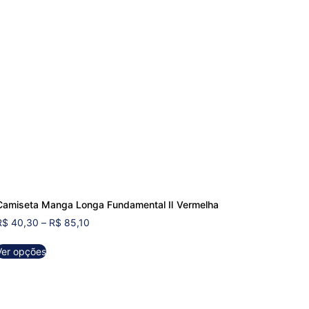
Camiseta Manga Longa Fundamental Ⅱ Vermelha
R$
40,30
–
R$
85,10
Ver opções