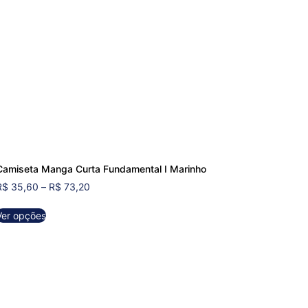
Camiseta Manga Curta Fundamental Ⅰ Marinho
R$
35,60
–
R$
73,20
Ver opções