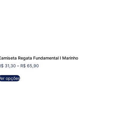
Camiseta Regata Fundamental Ⅰ Marinho
R$
31,30
–
R$
65,90
Ver opções